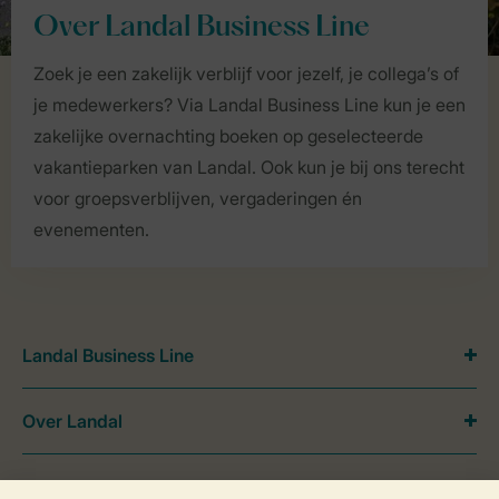
Over Landal Business Line
Zoek je een zakelijk verblijf voor jezelf, je collega’s of
je medewerkers? Via Landal Business Line kun je een
zakelijke overnachting boeken op geselecteerde
vakantieparken van Landal. Ook kun je bij ons terecht
voor groepsverblijven, vergaderingen én
evenementen.
Landal Business Line
Over Landal
Meer Landal