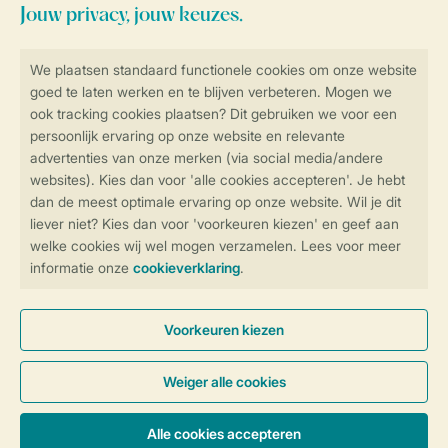
Veilig en snel online boeken
SSL certificaat
Veilige gegevensoverdracht
Veilige betaling
Controle over jouw gegevens &
privacy
Instellingen wijzigen
Algemene Voorwaarden
Privacy Notice
Cookies en banners
Disclaimer
Toegankelijkheid
© 2026 Landal