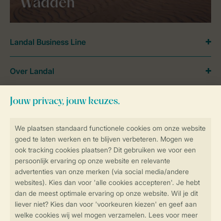
Wadden
Landal Business Line
Over Landal
Meer Landal
Veilig en snel online boeken
SSL certificaat
Veilige gegevensoverdracht
Veilige betaling
Controle over jouw gegevens &