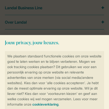
Landal Business Line
Over Landal
Meer Landal
Veilig en snel online boeken
SSL certificaat
Veilige gegevensoverdracht
Veilige betaling
Controle over jouw gegevens &
privacy