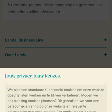
& recreatiegroepen die ontspanning en gezamenlijke
activiteiten willen afwisselen.
Landal Business Line
Over Landal
Meer Landal
Veilig en snel online boeken
SSL certificaat
Veilige gegevensoverdracht
Veilige betaling