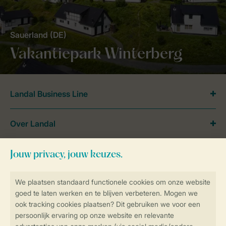
Sauerland (DE)
Vakantiepark Winterberg
Landal Business Line
Over Landal
Meer Landal
Veilig en snel online boeken
SSL certificaat
Veilige gegevensoverdracht