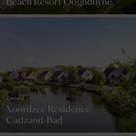
Beach Resort Ooghduyne
Zeeland
Noordzee Résidence
Cadzand-Bad