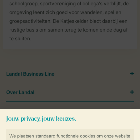
schoolgroep, sportvereniging of collega’s verblijft, de
omgeving leent zich goed voor wandelen, spel en
groepsactiviteiten. De Katjeskelder biedt daarbij een
rustige basis om samen terug te komen en de dag af
te sluiten.
Landal Business Line
Over Landal
Meer Landal
Veilig en snel online boeken