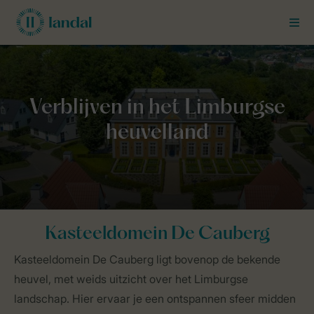
MEN
Landal Business Line
Groepen
Parken
Kasteeldomein De Cau
Kasteeldomein De Cauberg
Kasteeldomein De Cauberg ligt bovenop de bekende
heuvel, met weids uitzicht over het Limburgse
landschap. Hier ervaar je een ontspannen sfeer midden