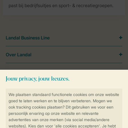
past bij bedrijfsuitjes en sport- & recreatiegroepen.
Landal Business Line
Over Landal
Meer Landal
Veilig en snel online boeken
SSL certificaat
Veilige gegevensoverdracht
Veilige betaling