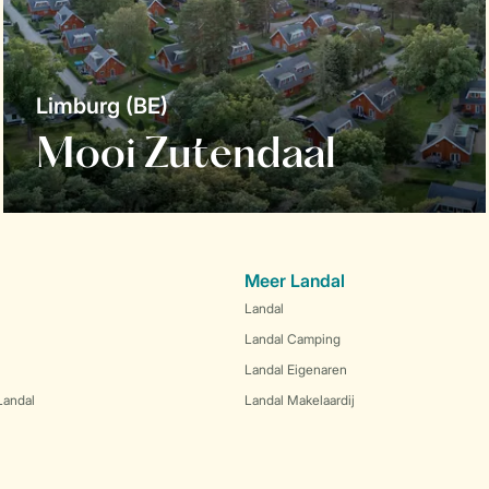
Limburg (BE)
Mooi Zutendaal
Meer Landal
Landal
Landal Camping
Landal Eigenaren
Landal
Landal Makelaardij