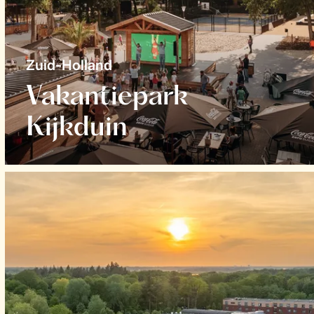
Zuid-Holland
Vakantiepark
Kijkduin