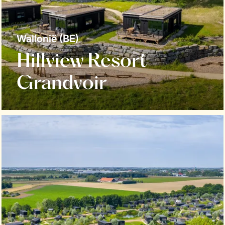
Wallonië (BE)
Hillview Resort
Grandvoir