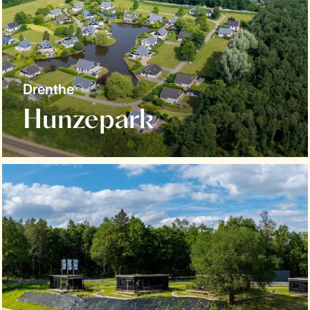
Drenthe
Hunzepark