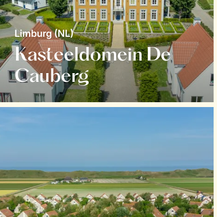
Limburg (NL)
Kasteeldomein De
Cauberg